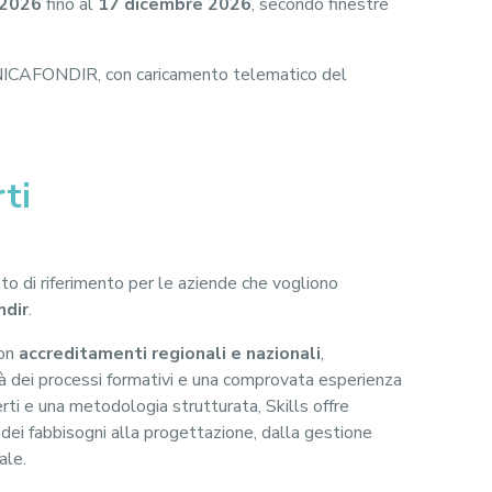
 2026
fino al
17 dicembre 2026
, secondo finestre
UNICAFONDIR, con caricamento telematico del
ti
to di riferimento per le aziende che vogliono
ndir
.
con
accreditamenti regionali e nazionali
,
tà dei processi formativi e una comprovata esperienza
erti e una metodologia strutturata, Skills offre
i dei fabbisogni alla progettazione, dalla gestione
ale.